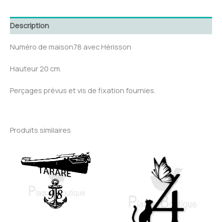
78
avec
Hérisson
Description
Numéro de maison78 avec Hérisson
Hauteur 20 cm.
Perçages prévus et vis de fixation fournies.
Produits similaires